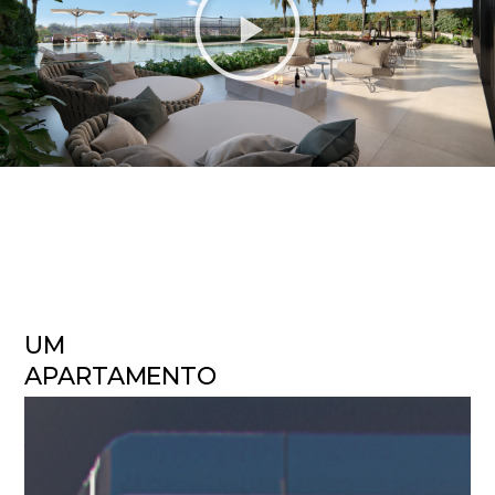
UM
APARTAMENTO
POR
ANDAR
03
residências