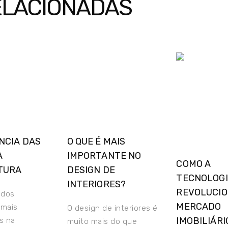
ELACIONADAS
NCIA DAS
O QUE É MAIS
A
IMPORTANTE NO
COMO A
TURA
DESIGN DE
TECNOLOGI
INTERIORES?
REVOLUCIO
 dos
MERCADO
 mais
O design de interiores é
IMOBILIÁRI
s na
muito mais do que