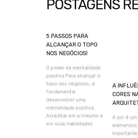
POSTAGENS R
5 PASSOS PARA
ALCANÇAR O TOPO
NOS NEGÓCIOS!
O poder da mentalidade
positiva Para alcançar o
topo nos negócios, é
A INFLUÊ
fundamental
CORES N
desenvolver uma
ARQUITE
mentalidade positiva.
Acreditar em si mesmo e
A cor é um
em suas habilidades
elementos
importante