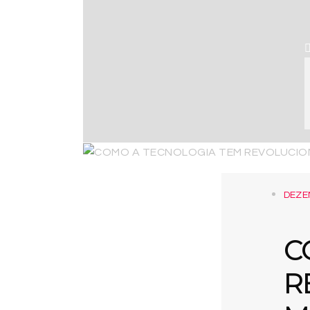
DEZE
C
R