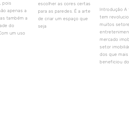
, pois
escolher as cores certas
Introdução A 
 não apenas a
para as paredes. É a arte
tem revoluci
mas também a
de criar um espaço que
muitos setor
dade do
seja
entretenimen
 Com um uso
mercado imobi
setor imobiliá
dos que mais
beneficiou d