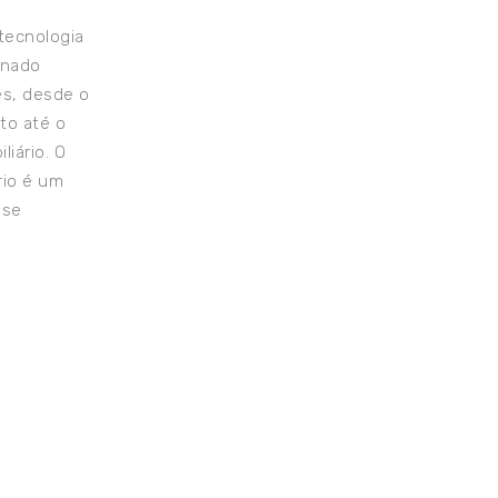
tecnologia
onado
es, desde o
to até o
liário. O
rio é um
 se
o